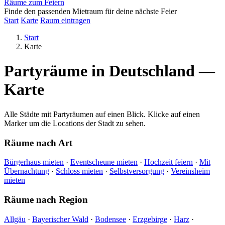
Räume zum Feiern
Finde den passenden Mietraum für deine nächste Feier
Start
Karte
Raum eintragen
Start
Karte
Partyräume in Deutschland —
Karte
Alle Städte mit Partyräumen auf einen Blick. Klicke auf einen
Marker um die Locations der Stadt zu sehen.
Räume nach Art
Bürgerhaus mieten
·
Eventscheune mieten
·
Hochzeit feiern
·
Mit
Übernachtung
·
Schloss mieten
·
Selbstversorgung
·
Vereinsheim
mieten
Räume nach Region
Allgäu
·
Bayerischer Wald
·
Bodensee
·
Erzgebirge
·
Harz
·