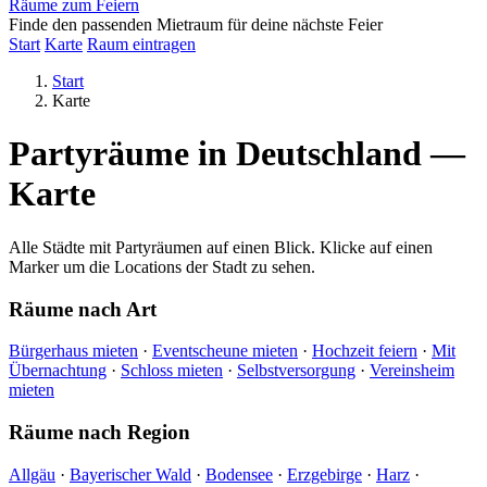
Räume zum Feiern
Finde den passenden Mietraum für deine nächste Feier
Start
Karte
Raum eintragen
Start
Karte
Partyräume in Deutschland —
Karte
Alle Städte mit Partyräumen auf einen Blick. Klicke auf einen
Marker um die Locations der Stadt zu sehen.
Räume nach Art
Bürgerhaus mieten
·
Eventscheune mieten
·
Hochzeit feiern
·
Mit
Übernachtung
·
Schloss mieten
·
Selbstversorgung
·
Vereinsheim
mieten
Räume nach Region
Allgäu
·
Bayerischer Wald
·
Bodensee
·
Erzgebirge
·
Harz
·